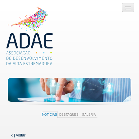
ADAE
SERVIÇOS
PROJETOS
LEGISLAÇÃO ÚTIL
NOTÍCIAS
DESTAQUES
GALERIA
NOTÍCIAS
< | Voltar