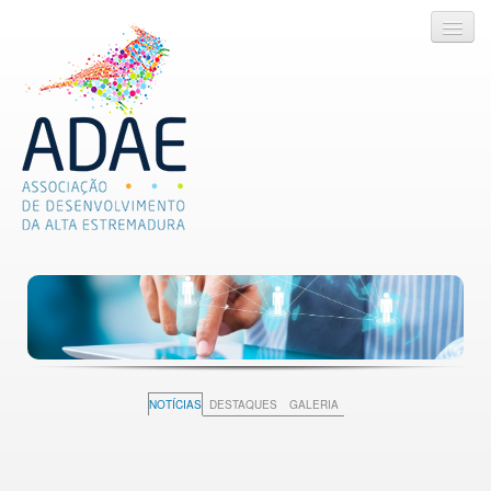
ADAE
SERVIÇOS
PROJETOS
LEGISLAÇÃO ÚTIL
NOTÍCIAS
DESTAQUES
GALERIA
NOTÍCIAS