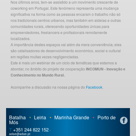
Nos últimos anos, tem-se assistido a um movimento crescente de
coworking em Portugal. Este fenómeno representa uma mudança
significativa na forma como as pessoas encaram o trabalho não só
nos tradicionais centros urbanos, mas também em aldeias e outras
comunidades rurais, oferecendo oportunidades únicas para
empreendedores, freelancers e profissionais remotamente
localizados.
A importância destes espaços vai além da mera conveniência; eles
são catalisadores de desenvolvimento económico, social e cultural
em regiões muitas vezes negligenciadas.
Este é mais um webinar de um ciclo de temáticas que estamos a
abordar, no âmbito do projeto de cooperação
INCOMUN - Inovação e
Conhecimento no Mundo Rural.
Acompanhe a discussão na nossa página do
Facebook
.
© ADAE 2014 Todos os direitos reservados / Desenvolvido por
S4
Batalha
Leiria
Marinha Grande
Porto de
Mós
T
+351 244 822 152
-
adae@adae.pt