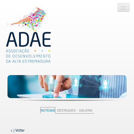
ADAE
SERVIÇOS
PROJETOS
LEGISLAÇÃO ÚTIL
NOTÍCIAS
DESTAQUES
GALERIA
NOTÍCIAS
< | Voltar